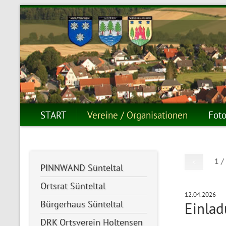
START
Vereine / Organisationen
Foto
1 /
<
PINNWAND Sünteltal
Ortsrat Sünteltal
12.04.2026
Bürgerhaus Sünteltal
Einla
DRK Ortsverein Holtensen